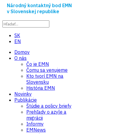
Národný kontaktný bod EMN
v Slovenskej republike
SK
EN
Domov
O nás
Čo je EMN
Čomu sa venujeme
Kto tvorí EMN na
Slovensku
História EMN
Novinky
Publikácie
Štúdie a policy briefy
Prehľady o azyle a
migrácii
Informy
EMNews