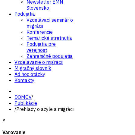
Newsletter EMN
Slovensko
Podujatia
Vzdelávací seminár o
migrácii
Konferencie
Tematické stretnutia
Podujatia pre
verejnosť
Zahraničné podujatia
Vzdelávanie o migrácii
Migračný slovník
Ad hoc otázky
Kontakty
DOMOV
/
Publikácie
/
Prehľady o azyle a migrácii
×
Varovanie