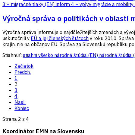
3 – migračné tlaky (EN)
inform 4 – vplyv migrácie a mobility
Výročná správa o politikách v oblasti 
Výročná správa informuje o najdôležitejších zmenách a vývoji v
uskutočnili v
EÚ a jej členských štátoch
v roku 2010. Správa t
krajín, nie na občanov EÚ. Správa za Slovenskú republiku pop
Stiahnuť:
stiahni všetko
národná štúdia (EN)
národná štúdia 
Začiatok
Predch.
1
2
3
4
Nasl.
Koniec
Strana 2 z 4
Koordinátor EMN na Slovensku