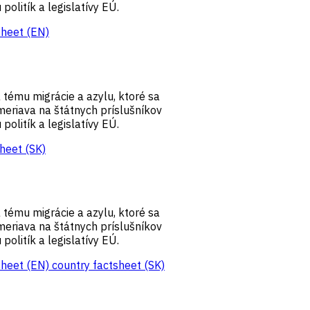
olitík a legislatívy EÚ.
sheet (EN)
a tému migrácie a azylu, ktoré sa
meriava na štátnych príslušníkov
olitík a legislatívy EÚ.
heet (SK)
a tému migrácie a azylu, ktoré sa
meriava na štátnych príslušníkov
olitík a legislatívy EÚ.
sheet (EN)
country factsheet (SK)