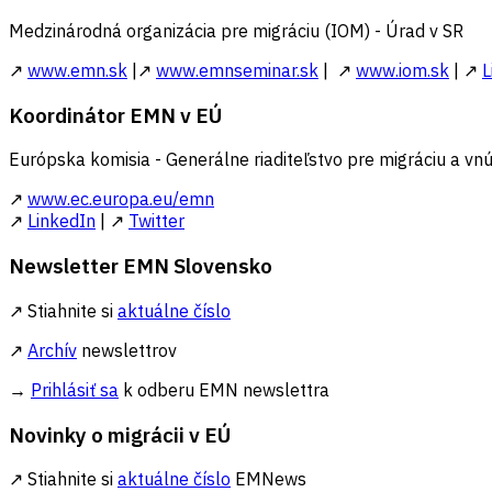
Medzinárodná organizácia pre migráciu (IOM) - Úrad v SR
↗
www.emn.sk
|↗
www.emnseminar.sk
| ↗
www.iom.sk
| ↗
L
Koordinátor EMN v EÚ
Európska komisia - Generálne riaditeľstvo pre migráciu a vnú
↗
www.ec.europa.eu/emn
↗
LinkedIn
| ↗
Twitter
Newsletter EMN Slovensko
↗ Stiahnite si
aktuálne číslo
↗
Archív
newslettrov
→
Prihlásiť sa
k odberu EMN newslettra
Novinky o migrácii v EÚ
↗ Stiahnite si
aktuálne číslo
EMNews