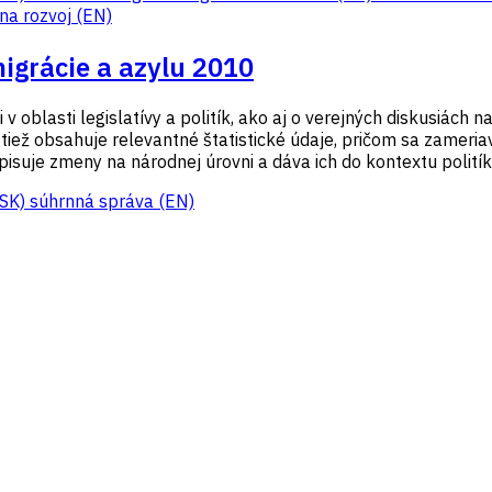
 na rozvoj (EN)
migrácie a azylu 2010
 oblasti legislatívy a politík, ako aj o verejných diskusiách n
iež obsahuje relevantné štatistické údaje, pričom sa zameriav
isuje zmeny na národnej úrovni a dáva ich do kontextu politík 
(SK)
súhrnná správa (EN)