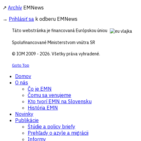
↗
Archív
EMNews
→
Prihlásiť sa
k odberu EMNews
Táto webstránka je financovaná Európskou úniou
Spolufinancované Ministerstvom vnútra SR
© IOM 2009 - 2026. Všetky práva vyhradené.
Goto Top
Domov
O nás
Čo je EMN
Čomu sa venujeme
Kto tvorí EMN na Slovensku
História EMN
Novinky
Publikácie
Štúdie a policy briefy
Prehľady o azyle a migrácii
Informy