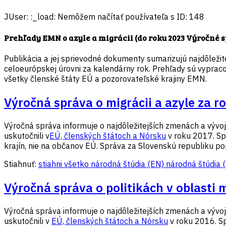
JUser: :_load: Nemôžem načítať používateľa s ID: 148
Prehľady EMN o azyle a migrácii (do roku 2023 Výročné 
Publikácia a jej sprievodné dokumenty sumarizujú najdôležitejší 
celoeurópskej úrovni za kalendárny rok. Prehľady sú vyprac
všetky členské štáty EÚ a pozorovateľské krajiny EMN.
Výročná správa o migrácii a azyle za r
Výročná správa informuje o najdôležitejších zmenách a vývoji v
uskutočnili v
EÚ, členských štátoch a Nórsku
v roku 2017. Spr
krajín, nie na občanov EÚ. Správa za Slovenskú republiku pop
Stiahnuť:
stiahni všetko
národná štúdia (EN)
národná štúdia 
Výročná správa o politikách v oblasti 
Výročná správa informuje o najdôležitejších zmenách a vývoji v
uskutočnili v
EÚ, členských štátoch a Nórsku
v roku 2016. Sp