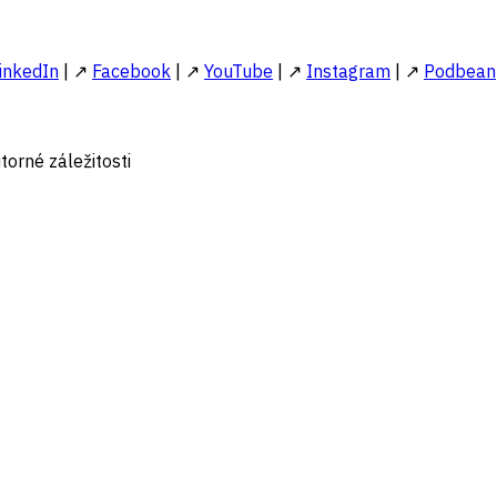
inkedIn
| ↗
Facebook
| ↗
YouTube
| ↗
Instagram
| ↗
Podbean
torné záležitosti