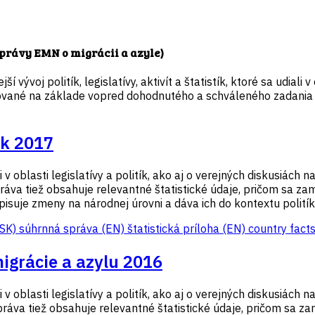
správy EMN o migrácii a azyle)
vývoj politík, legislatívy, aktivít a štatistík, ktoré sa udiali 
ované na základe vopred dohodnutého a schváleného zadania (š
ok 2017
 oblasti legislatívy a politík, ako aj o verejných diskusiách n
áva tiež obsahuje relevantné štatistické údaje, pričom sa zam
isuje zmeny na národnej úrovni a dáva ich do kontextu politík 
(SK)
súhrnná správa (EN)
štatistická príloha (EN)
country fact
migrácie a azylu 2016
 oblasti legislatívy a politík, ako aj o verejných diskusiách n
ráva tiež obsahuje relevantné štatistické údaje, pričom sa za