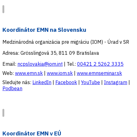
Koordinátor EMN na Slovensku
Medzinárodná organizácia pre migráciu (IOM) - Úrad v SR
Adresa: Grösslingová 35, 811 09 Bratislava
Email:
ncpslovakia@iom.int
| Tel.:
00421 2 5262 3335
Web:
www.emn.sk
|
www.iom.sk
|
www.emnseminar.sk
Sledujte nás:
LinkedIn
|
Facebook
|
YouTube
|
Instagram
|
Podbean
Koordinátor EMN v EÚ