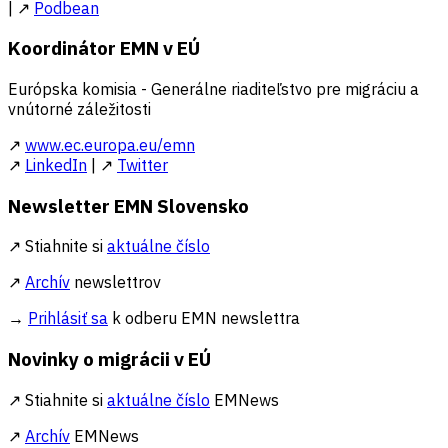
| ↗
Podbean
Koordinátor EMN v EÚ
Európska komisia - Generálne riaditeľstvo pre migráciu a
vnútorné záležitosti
↗
www.ec.europa.eu/emn
↗
LinkedIn
| ↗
Twitter
Newsletter EMN Slovensko
↗ Stiahnite si
aktuálne číslo
↗
Archív
newslettrov
→
Prihlásiť sa
k odberu EMN newslettra
Novinky o migrácii v EÚ
↗ Stiahnite si
aktuálne číslo
EMNews
↗
Archív
EMNews