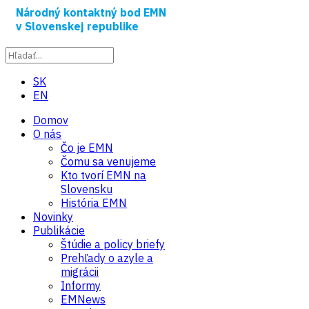
Národný kontaktný bod EMN
v Slovenskej republike
SK
EN
Domov
O nás
Čo je EMN
Čomu sa venujeme
Kto tvorí EMN na
Slovensku
História EMN
Novinky
Publikácie
Štúdie a policy briefy
Prehľady o azyle a
migrácii
Informy
EMNews