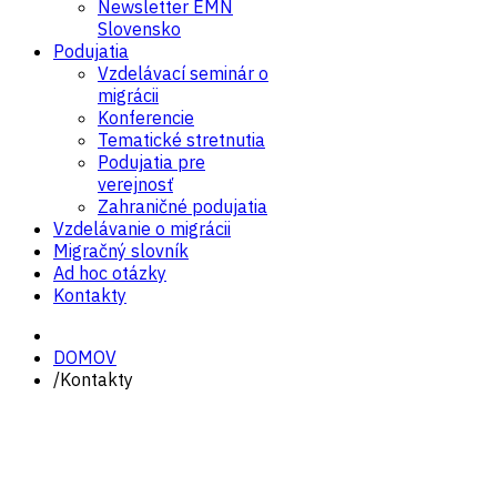
Newsletter EMN
Slovensko
Podujatia
Vzdelávací seminár o
migrácii
Konferencie
Tematické stretnutia
Podujatia pre
verejnosť
Zahraničné podujatia
Vzdelávanie o migrácii
Migračný slovník
Ad hoc otázky
Kontakty
DOMOV
/
Kontakty