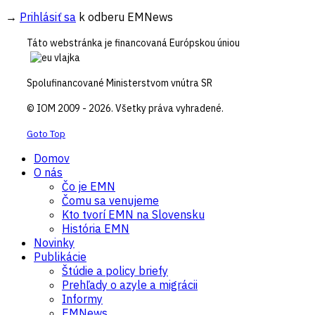
→
Prihlásiť sa
k odberu EMNews
Táto webstránka je financovaná Európskou úniou
Spolufinancované Ministerstvom vnútra SR
© IOM 2009 - 2026. Všetky práva vyhradené.
Goto Top
Domov
O nás
Čo je EMN
Čomu sa venujeme
Kto tvorí EMN na Slovensku
História EMN
Novinky
Publikácie
Štúdie a policy briefy
Prehľady o azyle a migrácii
Informy
EMNews