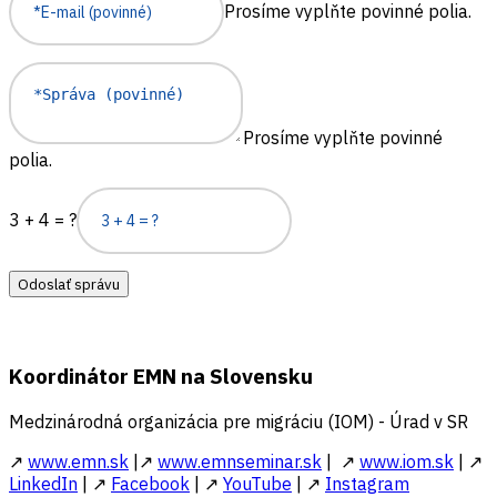
Prosíme vyplňte povinné polia.
Prosíme vyplňte povinné
polia.
3 + 4 = ?
Odoslať správu
Koordinátor EMN na Slovensku
Medzinárodná organizácia pre migráciu (IOM) - Úrad v SR
↗
www.emn.sk
|↗
www.emnseminar.sk
| ↗
www.iom.sk
| ↗
LinkedIn
| ↗
Facebook
| ↗
YouTube
| ↗
Instagram