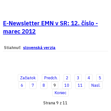
E-Newsletter EMN v SR: 12. číslo -
marec 2012
Stiahnuť:
slovenská verzia
Začiatok
Predch.
2
3
4
5
6
7
8
9
10
11
Nasl.
Koniec
Strana 9 z 11