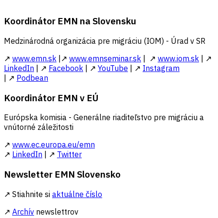
Koordinátor EMN na Slovensku
Medzinárodná organizácia pre migráciu (IOM) - Úrad v SR
↗
www.emn.sk
|↗
www.emnseminar.sk
| ↗
www.iom.sk
| ↗
LinkedIn
| ↗
Facebook
| ↗
YouTube
| ↗
Instagram
| ↗
Podbean
Koordinátor EMN v EÚ
Európska komisia - Generálne riaditeľstvo pre migráciu a
vnútorné záležitosti
↗
www.ec.europa.eu/emn
↗
LinkedIn
| ↗
Twitter
Newsletter EMN Slovensko
↗ Stiahnite si
aktuálne číslo
↗
Archív
newslettrov