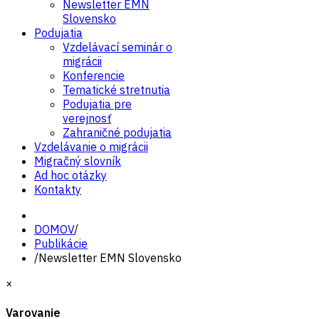
Newsletter EMN
Slovensko
Podujatia
Vzdelávací seminár o
migrácii
Konferencie
Tematické stretnutia
Podujatia pre
verejnosť
Zahraničné podujatia
Vzdelávanie o migrácii
Migračný slovník
Ad hoc otázky
Kontakty
DOMOV
/
Publikácie
/
Newsletter EMN Slovensko
×
Varovanie