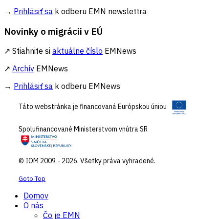
→
Prihlásiť sa
k odberu EMN newslettra
Novinky o migrácii v EÚ
↗ Stiahnite si
aktuálne číslo
EMNews
↗
Archív
EMNews
→
Prihlásiť sa
k odberu EMNews
Táto webstránka je financovaná Európskou úniou
Spolufinancované Ministerstvom vnútra SR
© IOM 2009 - 2026. Všetky práva vyhradené.
Goto Top
Domov
O nás
Čo je EMN