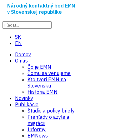
Národný kontaktný bod EMN
v Slovenskej republike
SK
EN
Domov
O nás
Čo je EMN
Čomu sa venujeme
Kto tvorí EMN na
Slovensku
História EMN
Novinky
Publikácie
Štúdie a policy briefy
Prehľady o azyle a
migrácii
Informy
EMNews