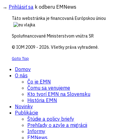
→
Prihlásiť sa
k odberu EMNews
Táto webstránka je financovaná Európskou úniou
Spolufinancované Ministerstvom vnútra SR
© IOM 2009 - 2026. Všetky práva vyhradené.
Goto Top
Domov
O nás
Čo je EMN
Čomu sa venujeme
Kto tvorí EMN na Slovensku
História EMN
Novinky
Publikácie
Štúdie a policy briefy
Prehľady o azyle a migrácii
Informy
EMNews