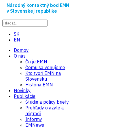
Národný kontaktný bod EMN
v Slovenskej republike
SK
EN
Domov
O nás
Čo je EMN
Čomu sa venujeme
Kto tvorí EMN na
Slovensku
História EMN
Novinky
Publikácie
Štúdie a policy briefy
Prehľady o azyle a
migrácii
Informy
EMNews