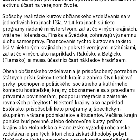
aktívnu účasť na verejnom živote.
Spôsoby realizácie kurzov občianskeho vzdelávania sa v
jednotlivých krajinách líšia. V 14 krajinách sú tieto
programy riadené ministerstvom, zatiaľ čo v iných krajinách,
vrátane
Holandsk
a
, Fínsk
a
a Švédsk
a
,
zohrávajú
významnú
úlohu
samosprávy
. Financovanie týchto kurzov sa takisto
líši. V niektorých krajinách je pokryté verejnými inštitúciami
,
zatiaľ čo v iných, ako napríklad v Rakúsku a Belgicku
(Flámsko),
si
musia
účastníci
časť nákladov hradiť sami
.
Obsah občianskeho vzdelávania je prispôsobený potrebám
štátnych príslušníkov tretích krajín a zahŕňa štyri kľúčové
prvky: pochopenie politického, sociálneho a kultúrneho
kontextu hostiteľskej krajiny, oboznámenie sa s pravidlami,
právami a povinnosťami, podporu integrácie a zaistenie
rovnakých príležitostí. Niektoré krajiny, ako napríklad
Estónsko, prispôsobili tieto programy aj špecifickým
skupinám, vrátane podnikateľov a študentov.
Väčšina krajín
ponúka buď povinné, alebo dobrovoľné kurzy, pričom
krajiny ako Holandsko a Francúzsko vyžadujú občianske
vzdelávanie pre tých, ktorí chcú získať dlhodobý pobyt.