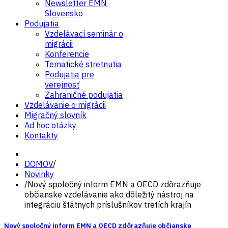
Newsletter EMN
Slovensko
Podujatia
Vzdelávací seminár o
migrácii
Konferencie
Tematické stretnutia
Podujatia pre
verejnosť
Zahraničné podujatia
Vzdelávanie o migrácii
Migračný slovník
Ad hoc otázky
Kontakty
DOMOV
/
Novinky
/
Nový spoločný inform EMN a OECD zdôrazňuje
občianske vzdelávanie ako dôležitý nástroj na
integráciu štátnych príslušníkov tretích krajín
Nový spoločný inform EMN a OECD zdôrazňuje občianske