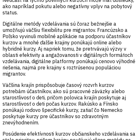
Neúčasť na týchto povinných kurzoch môže mať dôsledky,
ako
napríklad
pokut
u
alebo
negatívny vplyv na pobytový
status
.
Digitálne metódy vzdelávania sú čoraz bežnejšie a
umožňujú väčšiu flexibilitu pre migrantov. Francúzsko a
Poľsko vyvinuli mobilné aplikácie na podporu účastníkov
kurzov a mnohé ďalšie krajiny ponúkajú online alebo
hybridné kurzy. Aj napriek tomu, že pretrvávajú výzvy v
oblasti efektivity a angažovanosti v digitálnych formátoch
vzdelávania, digitálne platformy ponúkajú cenovo výhodné
riešenia, najmä pre krajiny s roztrúsenou populáciou
migrantov.
Väčšina
krajín
prispôsobuje
časový
rozvrh
kurzov
potrebám
účastníkov
,
ako
sú
pracovné
záväzky
alebo
starostlivosť
o
deti
,
pričom
polovica
krajín
poskytuje
aj
starostlivosť
o
deti
počas
kurzov
.
Rakúsko
a
Fínsko
ponúkajú
rodovo špecifické
kurzy
,
zatiaľ
čo
Nemecko
poskytuje
kurzy
pre
účastníkov
so
zdravotným
znevýhodnením
.
Posúdenie efektívnosti kurzov občianskeho vzdelávania sa