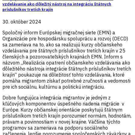
vzdelávanie ako dôležitý nástroj na integráciu štátnych
príslušníkov tretích krajín
30. október 2024
Spoločný
inform
Európskej migračnej siete (EMN) a
Organizácie pre hospodársku spoluprácu a rozvoj (OECD)
sa zameriava na to, ako sa realizujú kurzy občianskeho
vzdelávania pre štátnych príslušníkov tretích krajín v 25
členských a pozorovateľských krajinách EMN.
Inform
s
názvom
„Realizácia opatrení občianskeho vzdelávania ako
dôležitého nástroja integrácie štátnych príslušníkov tretích
krajín“
poukazuje na
dôležitosť
t
ohto vzdelávania
, ktoré
pomáha
migrantom získať potrebné zručnosti a vedomosti
pre ich sociálnu, kultúrnu a politickú integráciu
.
Dobre fungujúca integrácia migrantov
je
jedným z
kľúčových komponentov
úspešn
é
ho riadenia migrácie
v
Európe
. Kurzy občianskej orientácie poskytujú štátnym
príslušníkom tretích krajín
porozumieť
normá
m
, hodnotá
m
,
práva
m
a povinnostia
m
v
nove
j krajine. Väčšina týchto
programov sa zameriava na podporu sociálneho
začlenenia, lepšie porozumenie spoločenský
ch
záväzko
v
a