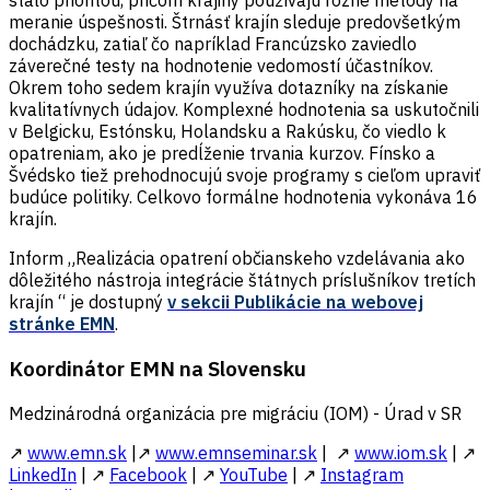
stalo prioritou, pričom krajiny používajú rôzne metódy na
meranie úspešnosti. Štrnásť krajín sleduje predovšetkým
dochádzku, zatiaľ čo napríklad Francúzsko zaviedlo
záverečné testy na hodnotenie vedomostí účastníkov.
Okrem toho sedem krajín využíva dotazníky na získanie
kvalitatívnych údajov. Komplexné hodnotenia sa uskutočnili
v Belgicku, Estónsku, Holandsku a Rakúsku, čo viedlo k
opatreniam, ako je predĺženie trvania kurzov. Fínsko a
Švédsko tiež prehodnocujú svoje programy s cieľom upraviť
budúce politiky. Celkovo formálne hodnotenia vykonáva 16
krajín.
Inform
„Realizácia opatrení občianskeho vzdelávania ako
dôležitého nástroja integrácie štátnych príslušníkov tretích
krajín “ je dostupný
v
sekcii
Publikácie na webovej
stránke EMN
.
Koordinátor EMN na Slovensku
Medzinárodná organizácia pre migráciu (IOM) - Úrad v SR
↗
www.emn.sk
|↗
www.emnseminar.sk
| ↗
www.iom.sk
| ↗
LinkedIn
| ↗
Facebook
| ↗
YouTube
| ↗
Instagram