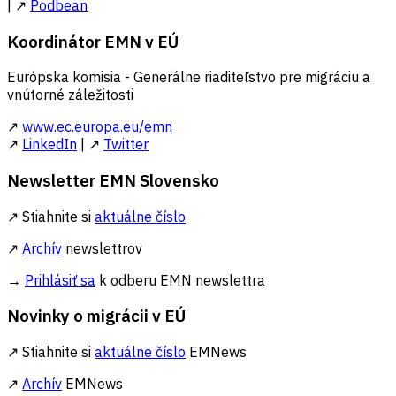
| ↗
Podbean
Koordinátor EMN v EÚ
Európska komisia - Generálne riaditeľstvo pre migráciu a
vnútorné záležitosti
↗
www.ec.europa.eu/emn
↗
LinkedIn
| ↗
Twitter
Newsletter EMN Slovensko
↗ Stiahnite si
aktuálne číslo
↗
Archív
newslettrov
→
Prihlásiť sa
k odberu EMN newslettra
Novinky o migrácii v EÚ
↗ Stiahnite si
aktuálne číslo
EMNews
↗
Archív
EMNews