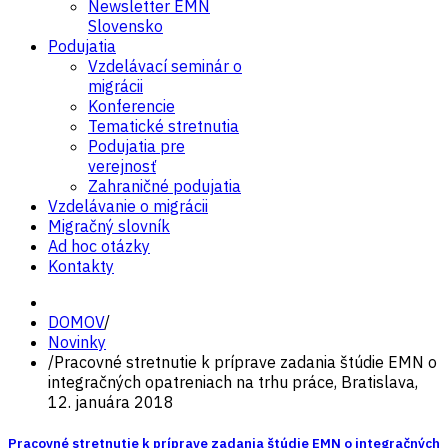
Newsletter EMN
Slovensko
Podujatia
Vzdelávací seminár o
migrácii
Konferencie
Tematické stretnutia
Podujatia pre
verejnosť
Zahraničné podujatia
Vzdelávanie o migrácii
Migračný slovník
Ad hoc otázky
Kontakty
DOMOV
/
Novinky
/
Pracovné stretnutie k príprave zadania štúdie EMN o
integračných opatreniach na trhu práce, Bratislava,
12. januára 2018
Pracovné stretnutie k príprave zadania štúdie EMN o integračných