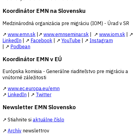
Koordinátor EMN na Slovensku
Medzinárodná organizácia pre migráciu (IOM) - Úrad v SR
↗
www.emn.sk
|↗
www.emnseminar.sk
| ↗
www.iom.sk
| ↗
LinkedIn
| ↗
Facebook
| ↗
YouTube
| ↗
Instagram
| ↗
Podbean
Koordinátor EMN v EÚ
Európska komisia - Generálne riaditeľstvo pre migráciu a
vnútorné záležitosti
↗
www.ec.europa.eu/emn
↗
LinkedIn
| ↗
Twitter
Newsletter EMN Slovensko
↗ Stiahnite si
aktuálne číslo
↗
Archív
newslettrov