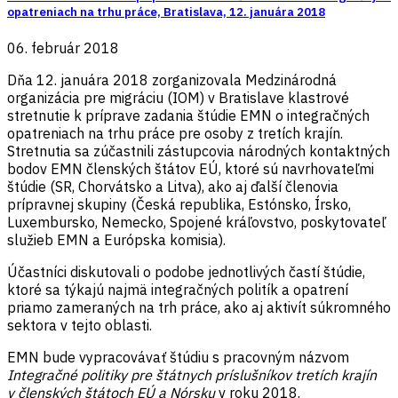
opatreniach na trhu práce, Bratislava, 12. januára 2018
06. február 2018
Dňa 12. januára 2018 zorganizovala Medzinárodná
organizácia pre migráciu (IOM) v Bratislave klastrové
stretnutie k príprave zadania štúdie EMN o integračných
opatreniach na trhu práce pre osoby z tretích krajín.
Stretnutia sa zúčastnili zástupcovia národných kontaktných
bodov EMN členských štátov EÚ, ktoré sú navrhovateľmi
štúdie (SR, Chorvátsko a Litva), ako aj ďalší členovia
prípravnej skupiny (Česká republika, Estónsko, Írsko,
Luxembursko, Nemecko, Spojené kráľovstvo, poskytovateľ
služieb EMN a Európska komisia).
Účastníci diskutovali o podobe jednotlivých častí štúdie,
ktoré sa týkajú najmä integračných politík a opatrení
priamo zameraných na trh práce, ako aj aktivít súkromného
sektora v tejto oblasti.
EMN bude vypracovávať štúdiu s pracovným názvom
Integračné politiky pre štátnych príslušníkov tretích krajín
v členských štátoch EÚ a Nórsku
v roku 2018.