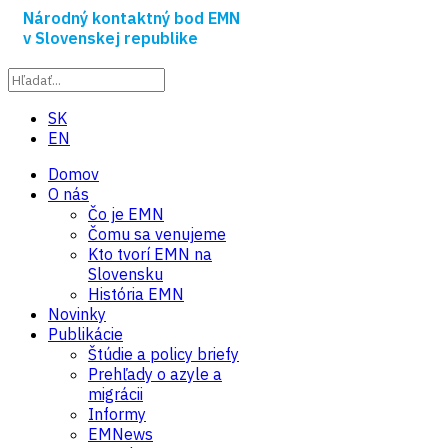
Národný kontaktný bod EMN
v Slovenskej republike
SK
EN
Domov
O nás
Čo je EMN
Čomu sa venujeme
Kto tvorí EMN na
Slovensku
História EMN
Novinky
Publikácie
Štúdie a policy briefy
Prehľady o azyle a
migrácii
Informy
EMNews