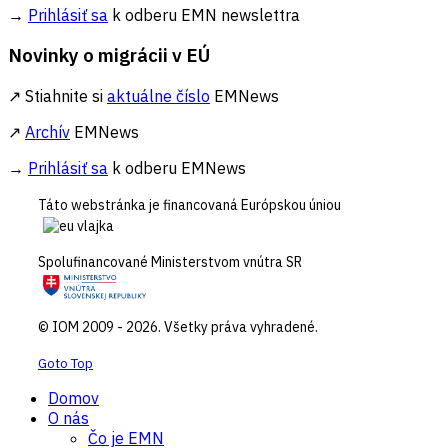
→
Prihlásiť sa
k odberu EMN newslettra
Novinky o migrácii v EÚ
↗ Stiahnite si
aktuálne číslo
EMNews
↗
Archív
EMNews
→
Prihlásiť sa
k odberu EMNews
Táto webstránka je financovaná Európskou úniou
Spolufinancované Ministerstvom vnútra SR
© IOM 2009 - 2026. Všetky práva vyhradené.
Goto Top
Domov
O nás
Čo je EMN